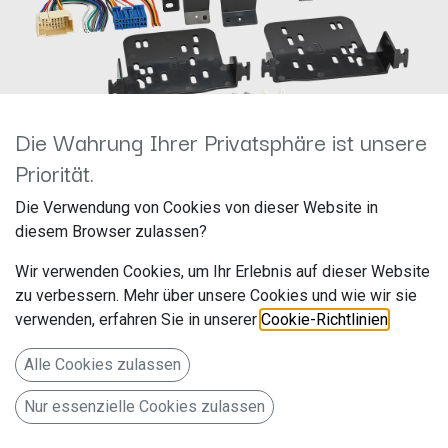
Die Wahrung Ihrer Privatsphäre ist unsere
Priorität.
2-DIN RB Honda Accord 2003
Die Verwendung von Cookies von dieser Website in
diesem Browser zulassen?
- 2007 schwarz 381130-19
Wir verwenden Cookies, um Ihr Erlebnis auf dieser Website
Hersteller: ACV
zu verbessern. Mehr über unsere Cookies und wie wir sie
Artikelnummer: 381130-19
verwenden, erfahren Sie in unserer
Cookie-Richtlinien
.
acv GmbH
Alle Cookies zulassen
Straßburger Allee 10-12
Nur essenzielle Cookies zulassen
41812 Erkelenz
Deutschland www.acvgmbh.de