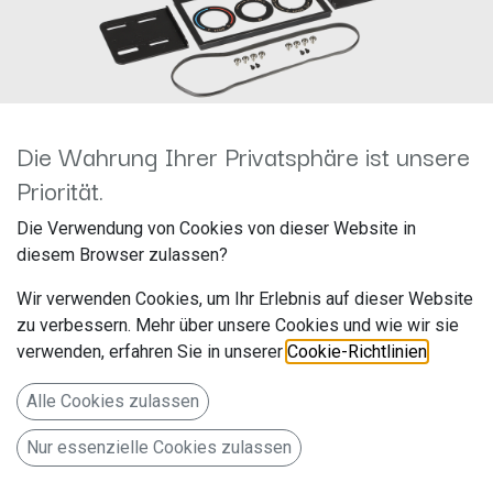
Die Wahrung Ihrer Privatsphäre ist unsere
Priorität.
2-DIN RB Ford Ranger 2007-
Die Verwendung von Cookies von dieser Website in
2011 381114-10-1
diesem Browser zulassen?
Hersteller: ACV
Wir verwenden Cookies, um Ihr Erlebnis auf dieser Website
Artikelnummer: 381114-10-1
zu verbessern. Mehr über unsere Cookies und wie wir sie
acv GmbH
verwenden, erfahren Sie in unserer
Cookie-Richtlinien
.
Straßburger Allee 10-12
Alle Cookies zulassen
41812 Erkelenz
Nur essenzielle Cookies zulassen
Deutschland www.acvgmbh.de