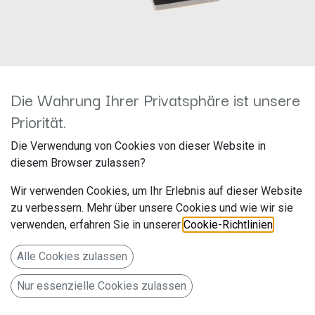
Die Wahrung Ihrer Privatsphäre ist unsere
Priorität.
2-DIN RB Fiat 500 / 500C >
Die Verwendung von Cookies von dieser Website in
Klavierlack 381094-33-2
diesem Browser zulassen?
Hersteller: ACV
Wir verwenden Cookies, um Ihr Erlebnis auf dieser Website
Artikelnummer: 381094-33-2
zu verbessern. Mehr über unsere Cookies und wie wir sie
acv GmbH
verwenden, erfahren Sie in unserer
Cookie-Richtlinien
.
Straßburger Allee 10-12
Alle Cookies zulassen
41812 Erkelenz
Nur essenzielle Cookies zulassen
Deutschland www.acvgmbh.de