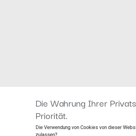
Die Wahrung Ihrer Privats
Priorität.
Chevrolet Aveo (KLAS) 2006 - 09/2011
Chevrolet Captiva (KLAC) 10/2006 ->
Chevrolet Epica (KLAL) 07/2006 - 12/2011
Die Verwendung von Cookies von dieser Websi
zulassen?