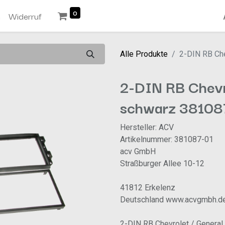
0
n
Widerruf
Alle Produkte
2-DIN RB Ch
2-DIN RB Chevr
schwarz 38108
Hersteller: ACV
Artikelnummer: 381087-01
acv GmbH
Straßburger Allee 10-12
41812 Erkelenz
Deutschland www.acvgmbh.d
2-DIN RB Chevrolet / Genera