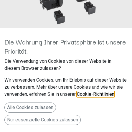
Die Wahrung Ihrer Privatsphäre ist unsere
Priorität.
2-DIN RB Citroen DS3 2010->
Die Verwendung von Cookies von dieser Website in
schwarz 381040-16
diesem Browser zulassen?
Hersteller: ACV
Wir verwenden Cookies, um Ihr Erlebnis auf dieser Website
Artikelnummer: 381040-16
zu verbessern. Mehr über unsere Cookies und wie wir sie
acv GmbH
verwenden, erfahren Sie in unserer
Cookie-Richtlinien
.
Straßburger Allee 10-12
Alle Cookies zulassen
41812 Erkelenz
Nur essenzielle Cookies zulassen
Deutschland www.acvgmbh.de