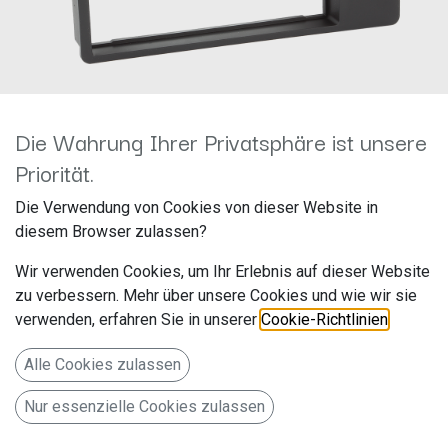
Die Wahrung Ihrer Privatsphäre ist unsere
Priorität.
2-DIN RB BMW 3er (E46)
Die Verwendung von Cookies von dieser Website in
diesem Browser zulassen?
schwarz linksseitige Montage
Wir verwenden Cookies, um Ihr Erlebnis auf dieser Website
381023-01
zu verbessern. Mehr über unsere Cookies und wie wir sie
verwenden, erfahren Sie in unserer
Cookie-Richtlinien
.
Hersteller: ACV
Artikelnummer: 381023-01
Alle Cookies zulassen
acv GmbH
Nur essenzielle Cookies zulassen
Straßburger Allee 10-12