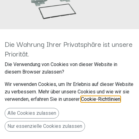
Die Wahrung Ihrer Privatsphäre ist unsere
Priorität.
2-DIN RB Alfa Guiletta 5/2010-
Die Verwendung von Cookies von dieser Website in
diesem Browser zulassen?
10/2013 silber 381001-11-1
Wir verwenden Cookies, um Ihr Erlebnis auf dieser Website
Hersteller: ACV
zu verbessern. Mehr über unsere Cookies und wie wir sie
Artikelnummer: 381001-11-1
verwenden, erfahren Sie in unserer
Cookie-Richtlinien
.
acv GmbH
Alle Cookies zulassen
Straßburger Allee 10-12
Nur essenzielle Cookies zulassen
41812 Erkelenz
Deutschland www.acvgmbh.de