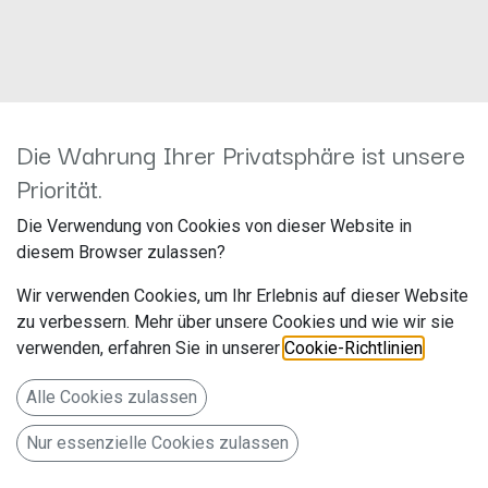
Die Wahrung Ihrer Privatsphäre ist unsere
Priorität.
BMW Stiftkontakte 0,5-1,0
Die Verwendung von Cookies von dieser Website in
diesem Browser zulassen?
(Spule 5.000 Stück) 341020-
Wir verwenden Cookies, um Ihr Erlebnis auf dieser Website
1000
zu verbessern. Mehr über unsere Cookies und wie wir sie
verwenden, erfahren Sie in unserer
Cookie-Richtlinien
.
Hersteller: ACV
Artikelnummer: 341020-1000
Alle Cookies zulassen
acv GmbH
Nur essenzielle Cookies zulassen
Straßburger Allee 10-12