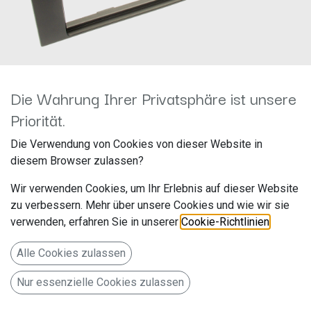
Die Wahrung Ihrer Privatsphäre ist unsere
Priorität.
1-DIN RB Audi A3 (8P) 2003 >
Die Verwendung von Cookies von dieser Website in
diesem Browser zulassen?
/ A3 (8PA) 2004 > schwarz
Wir verwenden Cookies, um Ihr Erlebnis auf dieser Website
281320-09
zu verbessern. Mehr über unsere Cookies und wie wir sie
verwenden, erfahren Sie in unserer
Cookie-Richtlinien
.
Hersteller: ACV
Artikelnummer: 281320-09
Alle Cookies zulassen
acv GmbH
Nur essenzielle Cookies zulassen
Straßburger Allee 10-12