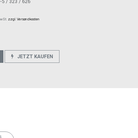
5 / 323 / 626
 MwSt.
zzgl. Versandkosten
JETZT KAUFEN
e
s