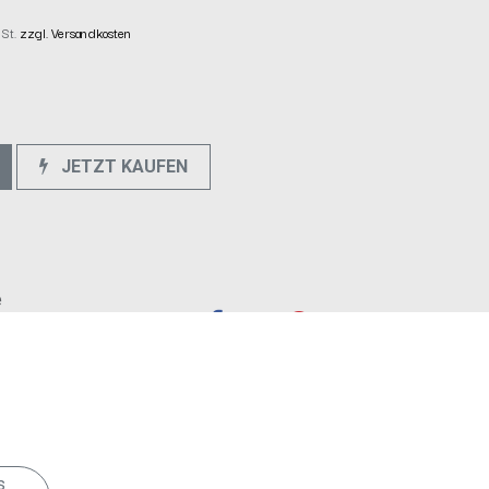
wSt.
zzgl. Versandkosten
JETZT KAUFEN
e
s