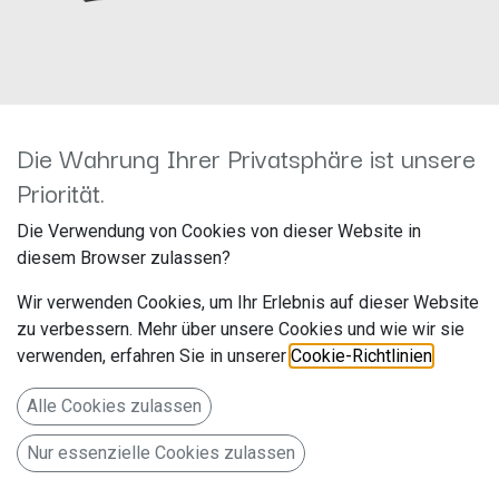
Die Wahrung Ihrer Privatsphäre ist unsere
Priorität.
1-DIN RB BMW 3er (E46)
Die Verwendung von Cookies von dieser Website in
schwarz PRO 281023-01-1
diesem Browser zulassen?
Hersteller: ACV
Wir verwenden Cookies, um Ihr Erlebnis auf dieser Website
Artikelnummer: 281023-01-1
zu verbessern. Mehr über unsere Cookies und wie wir sie
acv GmbH
verwenden, erfahren Sie in unserer
Cookie-Richtlinien
.
Straßburger Allee 10-12
Alle Cookies zulassen
41812 Erkelenz
Nur essenzielle Cookies zulassen
Deutschland www.acvgmbh.de