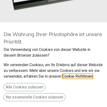
Die Wahrung Ihrer Privatsphäre ist unsere
Priorität.
1-DIN RB Alfa Romeo 156
Die Verwendung von Cookies von dieser Website in
schwarz 281001-01
diesem Browser zulassen?
Hersteller: ACV
Wir verwenden Cookies, um Ihr Erlebnis auf dieser Website
Artikelnummer: 281001-01
zu verbessern. Mehr über unsere Cookies und wie wir sie
acv GmbH
verwenden, erfahren Sie in unserer
Cookie-Richtlinien
.
Straßburger Allee 10-12
Alle Cookies zulassen
41812 Erkelenz
Nur essenzielle Cookies zulassen
Deutschland www.acvgmbh.de