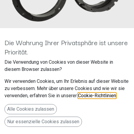
Die Wahrung Ihrer Privatsphäre ist unsere
Priorität.
Lautsprecherringe
Die Verwendung von Cookies von dieser Website in
diesem Browser zulassen?
Bugatti/Seat/Skoda/VW
Wir verwenden Cookies, um Ihr Erlebnis auf dieser Website
Ø165mm GFK 271320-17
zu verbessern. Mehr über unsere Cookies und wie wir sie
verwenden, erfahren Sie in unserer
Cookie-Richtlinien
.
Hersteller: ACV
Artikelnummer: 271320-17
Alle Cookies zulassen
acv GmbH
Nur essenzielle Cookies zulassen
Straßburger Allee 10-12