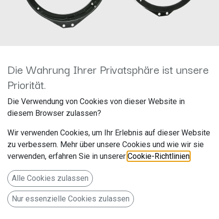
Die Wahrung Ihrer Privatsphäre ist unsere
Priorität.
Lautsprecherringe
Die Verwendung von Cookies von dieser Website in
diesem Browser zulassen?
BMW/Honda/Opel Ø165mm
Wir verwenden Cookies, um Ihr Erlebnis auf dieser Website
Front 271230-03
zu verbessern. Mehr über unsere Cookies und wie wir sie
verwenden, erfahren Sie in unserer
Cookie-Richtlinien
.
Hersteller: ACV
Artikelnummer: 271230-03
Alle Cookies zulassen
acv GmbH
Nur essenzielle Cookies zulassen
Straßburger Allee 10-12