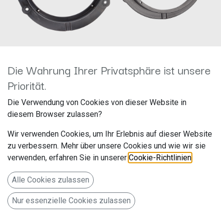
Die Wahrung Ihrer Privatsphäre ist unsere
Priorität.
Lautsprecherringe Mercedes
Die Verwendung von Cookies von dieser Website in
diesem Browser zulassen?
V-/X-Klasse Ø165mm Front
Wir verwenden Cookies, um Ihr Erlebnis auf dieser Website
271190-23
zu verbessern. Mehr über unsere Cookies und wie wir sie
verwenden, erfahren Sie in unserer
Cookie-Richtlinien
.
Hersteller: ACV
Artikelnummer: 271190-23
Alle Cookies zulassen
acv GmbH
Nur essenzielle Cookies zulassen
Straßburger Allee 10-12