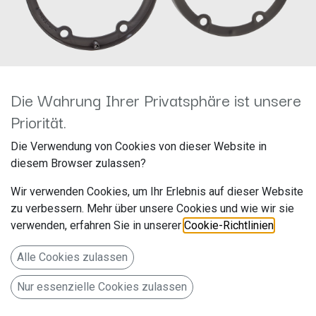
Die Wahrung Ihrer Privatsphäre ist unsere
Priorität.
Lautsprecherringe Mercedes
Die Verwendung von Cookies von dieser Website in
diesem Browser zulassen?
Sprinter/VW Ø165mm Front
Wir verwenden Cookies, um Ihr Erlebnis auf dieser Website
271190-22
zu verbessern. Mehr über unsere Cookies und wie wir sie
verwenden, erfahren Sie in unserer
Cookie-Richtlinien
.
Hersteller: ACV
Artikelnummer: 271190-22
Alle Cookies zulassen
acv GmbH
Nur essenzielle Cookies zulassen
Straßburger Allee 10-12