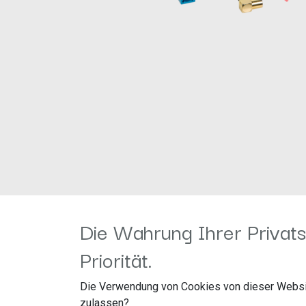
Die Wahrung Ihrer Privats
Antennensplitter AM/FM DAB+
Priorität.
acv Serie
Die Verwendung von Cookies von dieser Websi
zulassen?