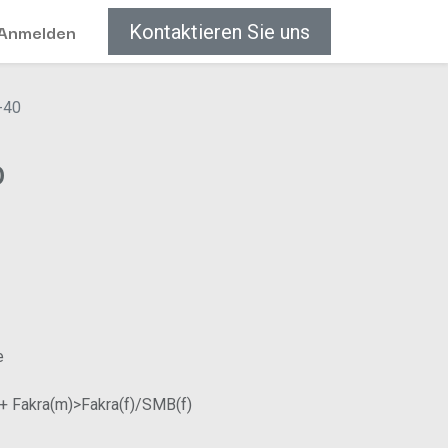
Anmelden
Kontaktieren Sie uns
-40
0
e
 Fakra(m)>Fakra(f)/SMB(f)