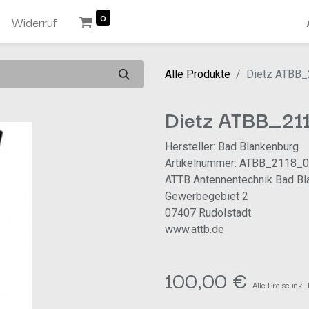
0
n
Widerruf
Alle Produkte
Dietz ATBB
Dietz ATBB_21
Hersteller: Bad Blankenburg
Artikelnummer: ATBB_2118_
ATTB Antennentechnik Bad B
Gewerbegebiet 2
07407 Rudolstadt
www.attb.de
100,00
€
Alle Preise inkl