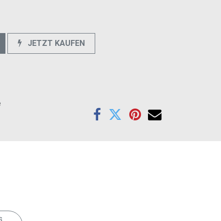
JETZT KAUFEN
e
Anschrift
ARL autoradioland GmbH
s