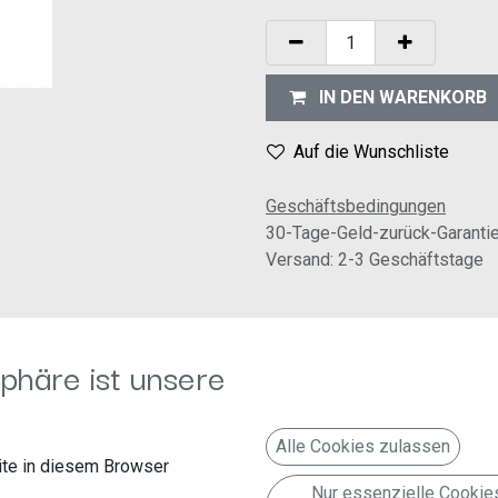
IN DEN WARENKORB
Auf die Wunschliste
Geschäftsbedingungen
30-Tage-Geld-zurück-Garanti
Versand: 2-3 Geschäftstage
phäre ist unsere
Alle Cookies zulassen
Folgen Sie uns
Kontakt aufnehmen
te in diesem Browser
g
Faceboook
info@autoradioland.de
Nur essenzielle Cookie