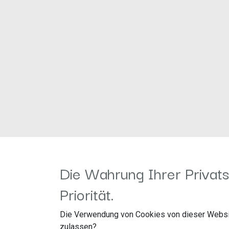
Information
Kundenservice
Die Wahrung Ihrer Privats
Öffnungszeiten
Wiederufsbelehrun
Priorität.
Unser Unternehmen
A
GB's
Die Verwendung von Cookies von dieser Websi
Z
ahlung&Versand
I
mpressum
zulassen?