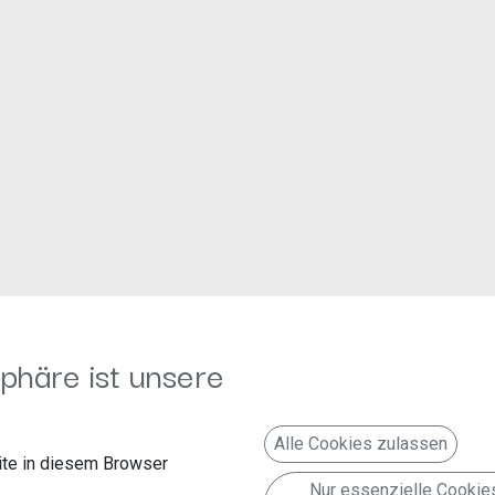
Folgen Sie uns
Kontakt aufnehmen
phäre ist unsere
g
Faceboook
info@autoradioland.de
Twitter
+49 (2151) 8509-0
(Fax 
Alle Cookies zulassen
te in diesem Browser
Linkedin
Nur essenzielle Cookie