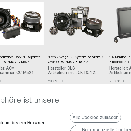
formance Coaxial - separate
10cm 2 Wege LS-System- separate X-
10\ Monitor un
 60 WRMS CC-M524
Over 60 WRMS CK-RC4.2
Eingänge-Spli
ler: ACV
Hersteller: DLS
Hersteller:
lnummer: CC-M524
Artikelnummer: CK-RC4.2
Artikelnum
mbH
DLS
acv GmbH
€
209,99
€
299,81
€
urger Allee 10-12
Idrottsvägen 37B
Straßburger
Örebro, Schweden, 702 32
Erkelenz
support@dls.se
41812 Erke
Deutschland www.acvgmbh.de
http://www.dls.se
phäre ist unsere
verantwortliche Person:
acv GmbH
Straßburger Allee 10-12
Baden-Württemberg
Erkelenz, Deutschland, 481812
Alle Cookies zulassen
info@acvgmbh.de
te in diesem Browser
Nur essenzielle Cookie
Lautsprecher System DLS