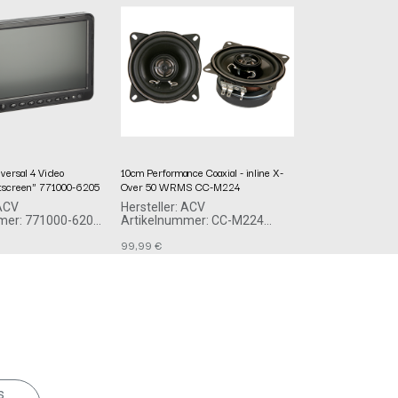
iversal 4 Video
10cm Performance Coaxial - inline X-
tscreen" 771000-6205
Over 50 WRMS CC-M224
 ACV
Hersteller: ACV
mer: 771000-6205
Artikelnummer: CC-M224
acv GmbH
99,99
€
 Allee 10-12
Straßburger Allee 10-12
lenz
41812 Erkelenz
Deutschland www.acvgmbh.de
Deutschland www.acvgmbh.de
s